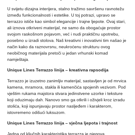
U svijetu dizajna interijera, stalno tražimo savršenu ravnotežu
između funkcionalnosti i estetike. U toj potrazi, upravo se
terrazzo ističe kao simbol elegancije i trajne ljepote. Ovaj stari,
ali iznova otkriveni materijal, ne samo da obogaćuje prostor
svojom raskošnom pojavom, već i nudi praktičnu upotrebu,
posebno u izradi stolova. Naš kreativni i inovativni tim našao je
način kako da raznovrsnu, neukroćenu strukturu ovog
neobičnog materijala pretoči u jedan vrhunski komad
namještaja.
Unique Lines Terrazzo linija – kreativna rapsodija
Terrazzo je izuzetno zanimljiv materijal, sastavljen je od mrvica
kamena, mramora, stakla ili kamenčića spojenih vezivom. Pod
vještim rukama majstora stvara jedinstvene uzorke i teksture
koji oduzimaju dah. Nanovo smo ga otkrili i oživjeli kroz izradu
stolića, koji ispunjavaju prostor nasljeđem i karakterom,
istovremeno odišući luksuzom.
Unique Lines Terrazzo linija – vječna ljepota i trajnost
Jedna od ključnih karakteristika terrazza je njegova