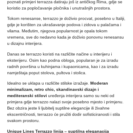
poznati primjeri terrazza datiraju još iz antičkog Rima, gdje se
koristio za popločavanje pločnika i unutrašnjih prostora.
Tokom renesanse, terrazzo je doživio procvat, posebno u Italiji,
gdje je korišten za ukrašavanje podova i zidova u palačama i
vilama. Međutim, njegova popularnost je opala tokom
vremena, sve do nedavno kada je doživio ponovnu renesansu
u dizajnu interijera.
Danas se terrazzo koristi na različite načine u interijeru i
eksterijeru. Osim kao podna obloga, popularan je za izradu
radnih površina u kuhinjama i kupaonicama, kao i za izradu
namještaja poput stolova, pultova i stolica.
Idealno se uklapa u različite stilske izražaje.
Moderan
minimalizam, retro chic, skandinavski dizajn i
mediteranski stilovi
uređenja interijera samo su neki od
primjera gdje terrazzo nalazi svoje posebno mjesto i primjenu.
Bez obzira jeste li ljubitelj suptilne elegancije ili živahne
ekscentričnosti, terrazzo će pružiti dodir sofisticiranosti i stila
svakom prostoru.
Unique Lines Terrazzo linija – suptilna eleganacija