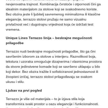
nevjerovatna trajnost. Kombinacija čvrstoće i otpornosti čini ga
idealnim materijalom za stolove koji se svakodnevno koriste.
Bez obzira jeste li ljubitelj savremenog minimalizma ili klasične
elegancije, terrazzo stolovi pružaju ne samo vizualnu
privlačnost već i dugotrajnu vrijednost koja će izdržati test
vremena.
Unique Lines Terrazzo linija – beskrajne mogućnosti
prilagodbe
Terrazzo nudi beskrajne mogućnosti prilagodbe, što ga čini
savršenim izborom za stolove u interijeru. Raznolikost boja,
tekstura i uzoraka omogućuje dizajnerima i vlasnicima prostora
da stvore jedinstvene komade koji se savršeno uklapaju u bilo
koji dekor. Bez obzira tražite li sofisticiranost jednostavnost ili
živopisni izričaj, terrazzo stolovi prilagođavaju se svakom
ukusu i stilu.
Ljubav na prvi pogled
Terrazzo je više od materijala – to je izjava stila koja
transformira svaki prostor u oazu elegancije i funkcionalnosti.