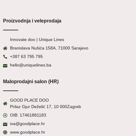
Proizvodnja i veleprodaja
Innovate doo | Unique Lines
Branislava Nušića 158A, 71000 Sarajevo
+387 63 795 795
hello@uniquelines.ba
Maloprodajni salon (HR)
GOOD PLACE DOO
Prilaz Gjur Deželić 17, 10 000
Zagreb
OIB: 17461881183
iva@goodplace.hr
www.goodplace.hr