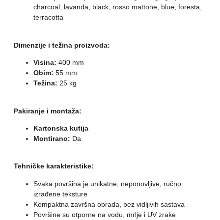
charcoal, lavanda, black, rosso mattone, blue, foresta,
terracotta
Dimenzije i težina proizvoda:
Visina:
400 mm
Obim:
55 mm
Težina:
25 kg
Pakiranje i montaža:
Kartonska kutija
Montirano:
Da
Tehničke karakteristike:
Svaka površina je unikatne, neponovljive, ručno
izrađene teksture
Kompaktna završna obrada, bez vidljivih sastava
Površine su otporne na vodu, mrlje i UV zrake