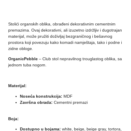
Stolići organskih oblika, obrađeni dekorativnim cementnim
premazima. Ovaj dekorativni, ali izuzetno izdržljiv i dugotrajan
materijal, može pružiti doživljaj bezgraničnog i bešavnog
prostora koji povezuju kako komadi namještaja, tako i podne i
zidne obloge.
OrganicPebble
– Club stol nepravilnog trouglastog oblika, sa
jednom tuba nogom.
Materijal:
Noseća konstrukcija:
MDF
Završna obrada:
Cementni premazi
Boja:
Dostupno u bojama:
white, beige, beige gray, tortora,